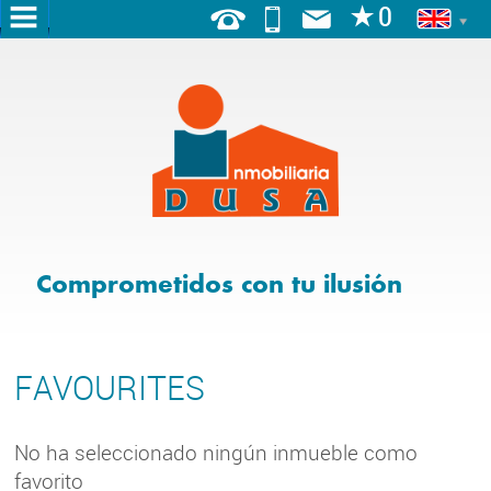
HOME
ABOUT
US
SERVICES
FOR
Comprometidos con tu ilusión
SALE
FOR
RENT
FAVOURITES
BLOG
No ha seleccionado ningún inmueble como
TOURIST
favorito