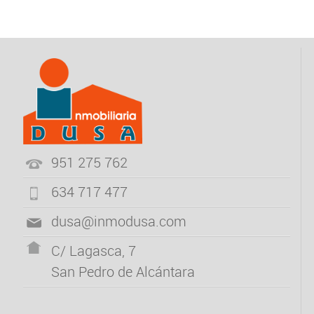
RENTAL
LES
ROCHES
RENTAL
CONTACT
951 275 762
634 717 477
dusa@inmodusa.com
C/ Lagasca, 7
San Pedro de Alcántara