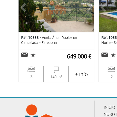
Ref. 10338 -
Venta Ático Dúplex en
Ref. 1033
Cancelada - Estepona
Norte - S
649.000 €
+ info
3
2
140 m²
INICIO
NOSO