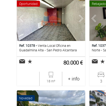
Oportunidad
Rebajado
Ref. 10378 -
Venta Local Oficina en
Ref. 1037
Guadalmina Alta - San Pedro Alcantara
Norte - S
80.000 €
+ info
3
18 m²
Novedad