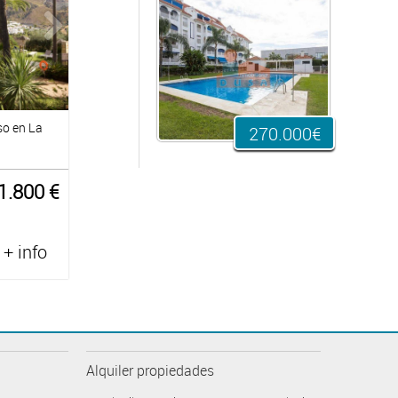
iso en La
270.000€
1.800 €
+ info
Alquiler propiedades