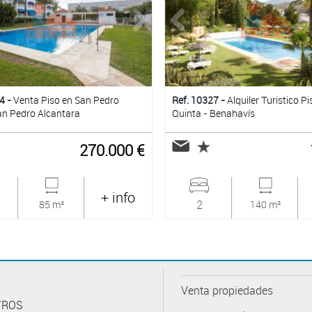
4 -
Venta Piso en San Pedro
Ref. 10327 -
Alquiler Turistico P
an Pedro Alcantara
Quinta - Benahavís
270.000 €
+ info
2
85 m²
140 m²
Venta propiedades
TROS