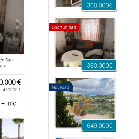
300.000€
Oportunidad
 en San
380.000€
tara
0.000 €
Novedad
410000 €
+ info
649.000€