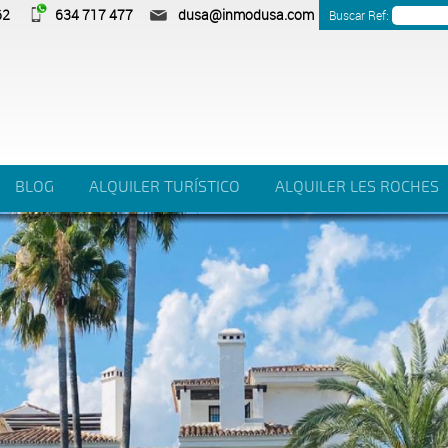
62
634 717 477
dusa@inmodusa.com
Buscar Ref:
BLOG
ALQUILER TURÍSTICO
ALQUILER LES ROCHES