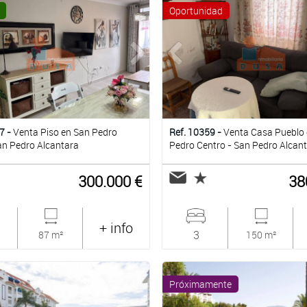
Oportunidad
7 -
Venta Piso en San Pedro
Ref. 10359 -
Venta Casa Pueblo
an Pedro Alcantara
Pedro Centro - San Pedro Alcan
300.000 €
38
+ info
3
87 m²
150 m²
Próximamente