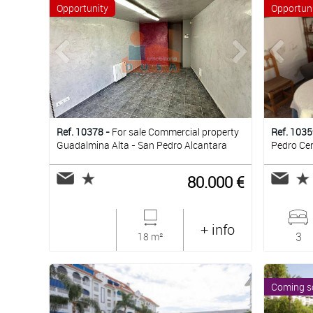
Opportunity
Opportun
Ref. 10378 -
For sale Commercial property
Ref. 1035
Guadalmina Alta - San Pedro Alcantara
Pedro Cen
80.000 €
+ info
3
18 m²
Coming s