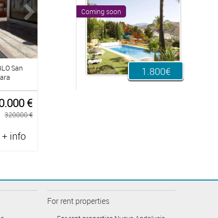
Coming soon
BLO San
1.800€
tara
0.000 €
320000 €
+ info
For rent properties