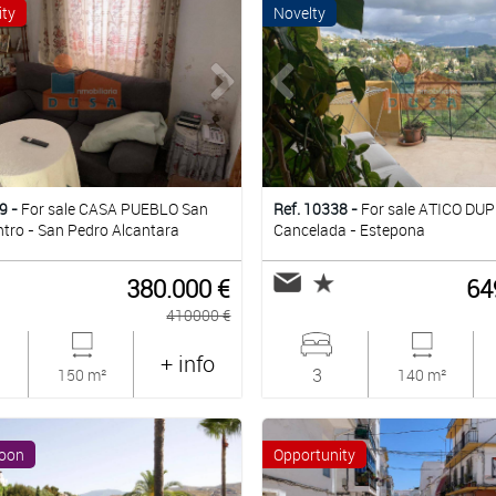
ity
Novelty
9 -
For sale CASA PUEBLO San
Ref. 10338 -
For sale ATICO DU
tro - San Pedro Alcantara
Cancelada - Estepona
380.000 €
64
410000 €
+ info
3
150 m²
140 m²
oon
Opportunity