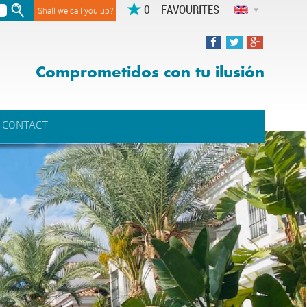
FAVOURITES
Shall we call you up?
Comprometidos con tu ilusión
CONTACT