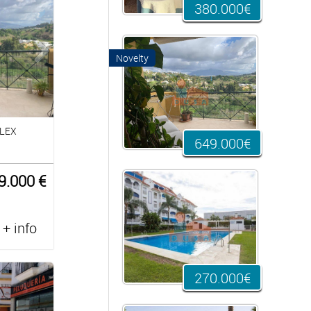
380.000€
Novelty
PLEX
649.000€
9.000 €
+ info
270.000€