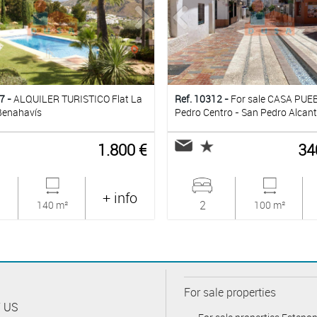
7 -
ALQUILER TURISTICO Flat La
Ref. 10312 -
For sale CASA PUE
Benahavís
Pedro Centro - San Pedro Alcan
1.800 €
34
+ info
2
140 m²
100 m²
For sale properties
 US