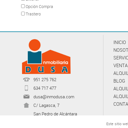
Opción Compra
Trastero
INICIO
NOSO
SERVI
VENTA
ALQUI
951 275 762
BLOG
634 717 477
ALQUI
ALQUI
dusa@inmodusa.com
CONT
C/ Lagasca, 7
San Pedro de Alcántara
Este sitio we