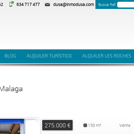
62
634 717 477
dusa@inmodusa.com
Buscar Ref:
BLOG
ALQUILER TURÍSTICO
ALQUILER LES ROCHES
 Malaga
275.000 €
150 m²
Venta