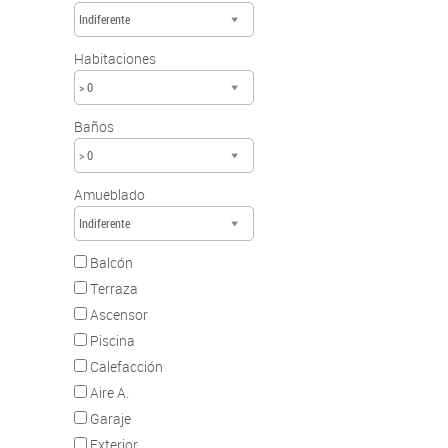
Indiferente
Habitaciones
> 0
Baños
> 0
Amueblado
Indiferente
Balcón
Terraza
Ascensor
Piscina
Calefacción
Aire A.
Garaje
Exterior