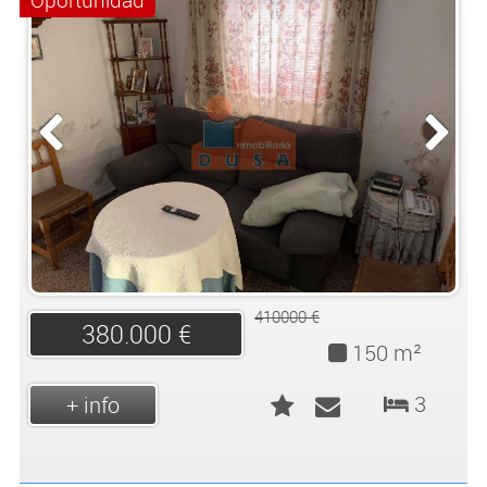
Oportunidad
410000 €
380.000 €
150 m²
3
+ info