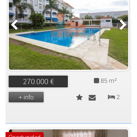
85 m²
270.000 €
2
+ info