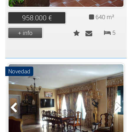
640 m²
958.000 €
5
+ info
Novedad