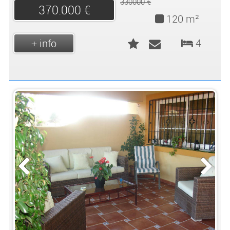
330000 €
370.000 €
120 m²
4
+ info