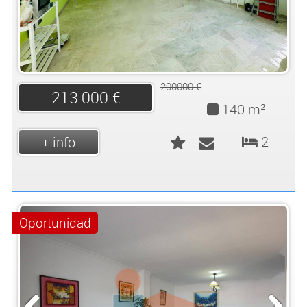
200000 €
213.000 €
140 m²
2
+ info
Oportunidad