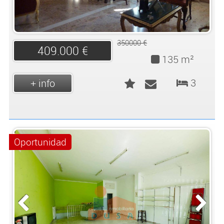
350000 €
409.000 €
135 m²
3
+ info
Oportunidad