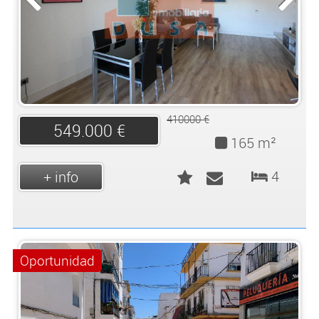
410000 €
549.000 €
165 m²
4
+ info
Oportunidad