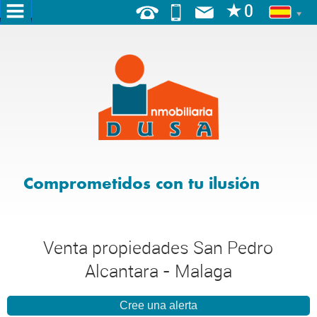
INICIO
NOSOTROS
SERVICIOS
VENTA
Comprometidos con tu ilusión
ALQUILER
BLOG
Venta propiedades San Pedro
ALQUILER
TURÍSTICO
Alcantara - Malaga
ALQUILER