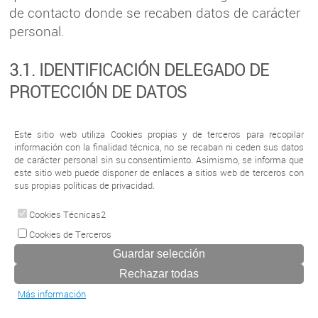
de contacto donde se recaben datos de carácter
personal.
3.1. IDENTIFICACIÓN DELEGADO DE
PROTECCIÓN DE DATOS
Identidad del Responsable: CREACIONES
Este sitio web utiliza Cookies propias y de terceros para recopilar
DUMARSA 2010, S.L.
información con la finalidad técnica, no se recaban ni ceden sus datos
de carácter personal sin su consentimiento. Asimismo, se informa que
NIF/CIF: B92960277
este sitio web puede disponer de enlaces a sitios web de terceros con
Dirección: C/ Lagasca nº 7 - 29670 San Pedro
sus propias políticas de privacidad.
Alcantara (MÁLAGA)
Cookies Técnicas2
Correo electrónico: dusa@inmodusa.com
Cookies de Terceros
A efectos de lo previsto en el Reglamento General
de Protección de Datos antes citado, los datos
Más información
personales que, enviados a través de los