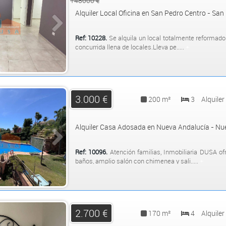
148000 €
Alquiler Local Oficina en San Pedro Centro - Sa
Ref: 10228.
Se alquila un local totalmente reformad
concurrida llena de locales.Lleva pe.....
+
3.000 €
200 m²
3
Alquiler
Alquiler Casa Adosada en Nueva Andalucía - Nu
Ref: 10096.
Atención familias, Inmobiliaria DUSA o
baños, amplio salón con chimenea y sali.....
+
2.700 €
170 m²
4
Alquiler