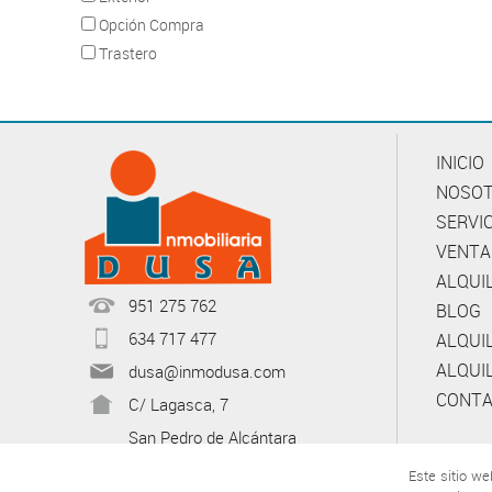
Opción Compra
Trastero
INICIO
NOSO
SERVI
VENTA
ALQUI
951 275 762
BLOG
634 717 477
ALQUI
ALQUI
dusa@inmodusa.com
CONT
C/ Lagasca, 7
San Pedro de Alcántara
Este sitio we