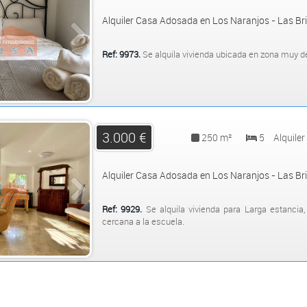
Alquiler Casa Adosada en Los Naranjos - Las Br
Ref: 9973.
Se alquila vivienda ubicada en zona muy 
Vivienda totalmente equipada, compuesta de 3 habitac
3.000 €
250 m²
5
Alquiler
Alquiler Casa Adosada en Los Naranjos - Las Br
Ref: 9929.
Se alquila vivienda para Larga estanci
cercana a la escuela.
Ideal para gru.....
+