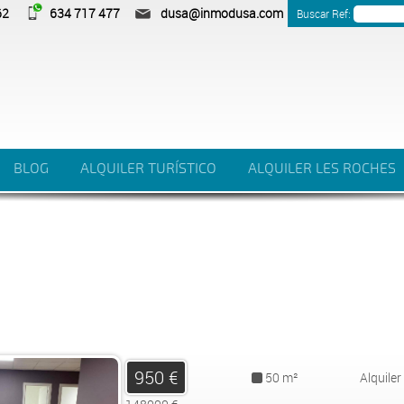
62
634 717 477
dusa@inmodusa.com
Buscar Ref:
BLOG
ALQUILER TURÍSTICO
ALQUILER LES ROCHES
950 €
50 m²
Alquiler