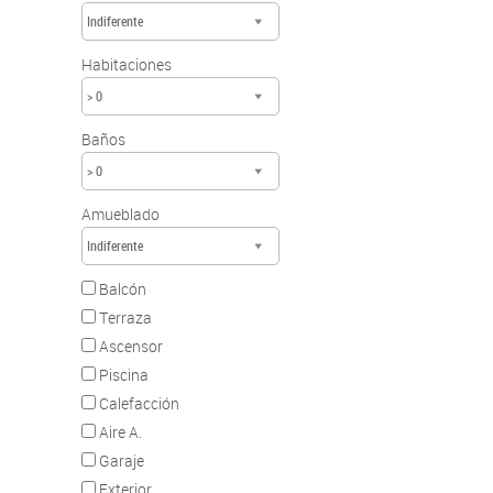
Indiferente
Habitaciones
> 0
Baños
> 0
Amueblado
Indiferente
Balcón
Terraza
Ascensor
Piscina
Calefacción
Aire A.
Garaje
Exterior