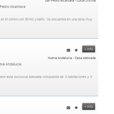
San Pedro Alcantara - Local Oficina
n Pedro Alcantara
o en el centro con 50 M2 y baño . Se encuentra en una zona muy
+ info
Nueva Andalucia - Casa Adosada
eva Andalucia
frece esta exclusiva Adosada compuesta de 3 habitaciones y 3
+ info