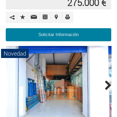
275.000 €
LES
ROCHES
CONTACTO
Solicitar Información
Novedad
Next