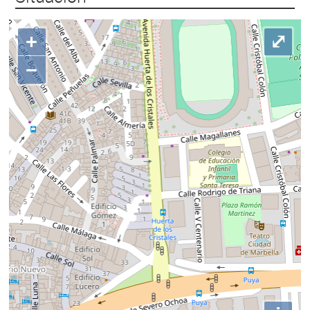
+
⤢
−